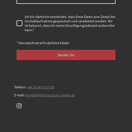
Ich bin damit einverstanden, dass diese Daten zum Zweck der
Kontaktaufnahme gespeichert und verarbeitet werden. Mir
ist bekannt, dass ich meine Einwilligung jederzeit widerrufen
kann.
*
* Kennzeichnet erforderliche Felder
Senden Sie
Telefon:
+49 151 43 10 27 80
E-mail:
kontakt@tennisschule-meigel.de